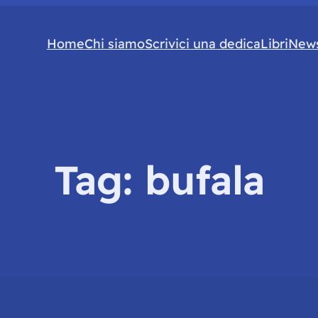
Home
Chi siamo
Scrivici una dedica
Libri
News
Tag:
bufala