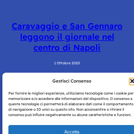
Caravaggio e San Gennaro
leggono il giornale nel
centro di Napoli
1 Ottobre 2020
Gestisci Consenso
Per fornire le migliori esperienze, utilizziamo tecnologie come i cookie per
memorizzare e/o accedere alle informazioni del dispositivo. Il consenso a
queste tecnologie ci permetterà di elaborare dati come il comportamento
di navigazione o ID unici su questo sito. Non acconsentire o ritirare il
consenso può influire negativamente su alcune caratteristiche e funzioni.
Storie di Napoli è una testata registrata presso il tribunale di
Napoli con autorizzazione numero 38 del 25/9/2019.
Tutte le immagini e i contenuti su questo sito sono forniti
Accetta