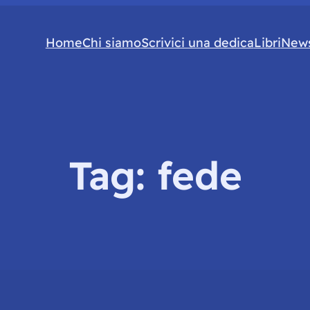
Home
Chi siamo
Scrivici una dedica
Libri
News
Tag:
fede