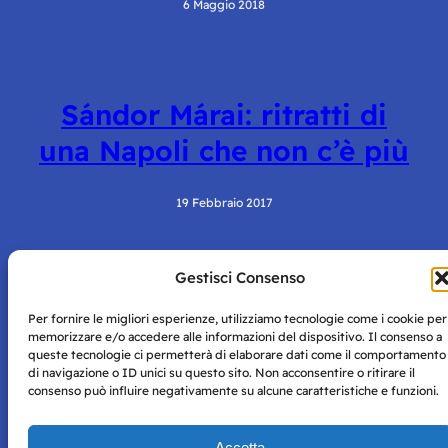
6 Maggio 2018
Sándor Márai: ritratti di
una Napoli che non c’è più
19 Febbraio 2017
Gestisci Consenso
Per fornire le migliori esperienze, utilizziamo tecnologie come i cookie per
memorizzare e/o accedere alle informazioni del dispositivo. Il consenso a
queste tecnologie ci permetterà di elaborare dati come il comportamento
di navigazione o ID unici su questo sito. Non acconsentire o ritirare il
Storie di Napoli è una testata registrata presso il tribunale di
consenso può influire negativamente su alcune caratteristiche e funzioni.
Napoli con autorizzazione numero 38 del 25/9/2019.
Tutte le immagini e i contenuti su questo sito sono forniti
Accetta
per mero scopo didattico e informativo.
Privacy