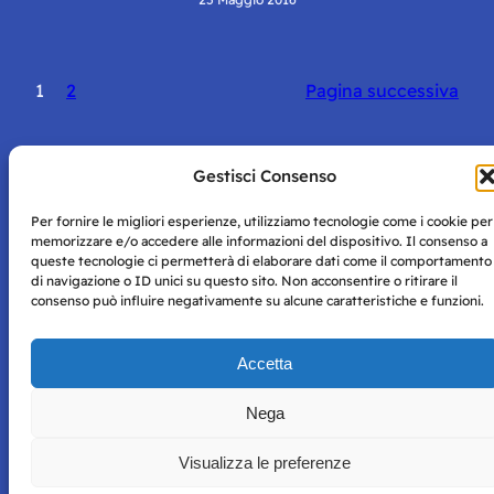
1
2
Pagina successiva
Gestisci Consenso
Per fornire le migliori esperienze, utilizziamo tecnologie come i cookie per
Storie di Napoli è una testata registrata presso il tribunale di
memorizzare e/o accedere alle informazioni del dispositivo. Il consenso a
Napoli con autorizzazione numero 38 del 25/9/2019.
queste tecnologie ci permetterà di elaborare dati come il comportamento
Tutte le immagini e i contenuti su questo sito sono forniti
di navigazione o ID unici su questo sito. Non acconsentire o ritirare il
per mero scopo didattico e informativo.
Privacy
consenso può influire negativamente su alcune caratteristiche e funzioni.
Tutti i diritti riservati, ogni tentativo di copia sarà
Policy
perseguito secondo i termini di legge. Si nega l’utilizzo delle
informazioni in questo sito web per addestramento AI e
Accetta
qualsiasi altro tipo di prodotto informatico.
Nega
Visualizza le preferenze