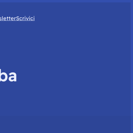
letter
Scrivici
ba