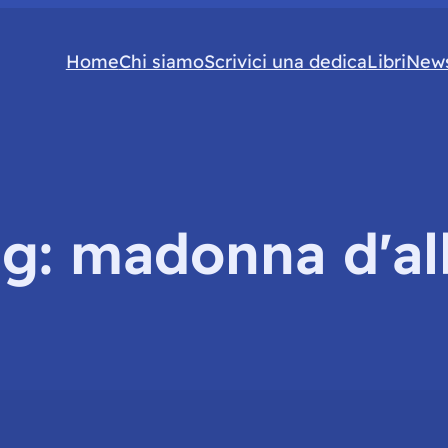
Home
Chi siamo
Scrivici una dedica
Libri
News
ag:
madonna d'al