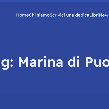
Home
Chi siamo
Scrivici una dedica
Libri
News
ag:
Marina di Puo