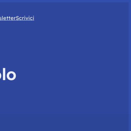
letter
Scrivici
lo