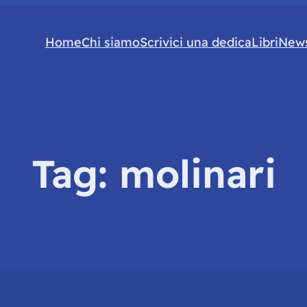
Home
Chi siamo
Scrivici una dedica
Libri
News
Tag:
molinari