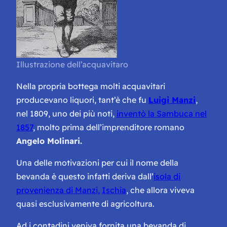
Illustrazione dell’acquavitaro
Nella propria bottega molti acquavitari
producevano liquori, tant’è che fu
Luigi Manzi
,
nel 1809, uno dei più noti,
inventò la Sambuca nel
1857
, molto prima dell’imprenditore romano
Angelo Molinari.
Una delle motivazioni per cui il nome della
bevanda è questo infatti deriva dall’
isola di
provenienza di Manzi,
Ischia
, che allora viveva
quasi esclusivamente di agricoltura.
Ad i contadini veniva fornita una bevanda di