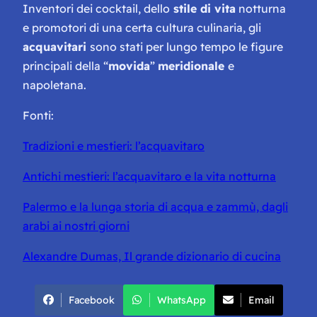
Inventori dei cocktail, dello
stile di vita
notturna
e promotori di una certa cultura culinaria, gli
acquavitari
sono stati per lungo tempo le figure
principali della “
movida
”
meridionale
e
napoletana.
Fonti:
Tradizioni e mestieri: l’acquavitaro
Antichi mestieri: l’acquavitaro e la vita notturna
Palermo e la lunga storia di acqua e zammù, dagli
arabi ai nostri giorni
Alexandre Dumas, Il grande dizionario di cucina
Facebook
WhatsApp
Email