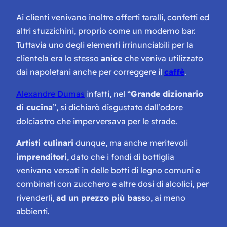
Ai clienti venivano inoltre offerti taralli, confetti ed
altri stuzzichini, proprio come un moderno bar.
Tuttavia uno degli elementi irrinunciabili per la
clientela era lo stesso
anice
che veniva utilizzato
dai napoletani anche per
correggere
il
caffè
.
Alexandre Dumas
infatti, nel “
Grande dizionario
di cucina
”, si dichiarò disgustato dall’odore
dolciastro che imperversava per le strade.
Artisti culinari
dunque, ma anche meritevoli
imprenditori
, dato che i fondi di bottiglia
venivano versati in delle botti di legno comuni e
combinati con zucchero e altre dosi di alcolici, per
rivenderli,
ad un prezzo più bass
o, ai meno
abbienti.