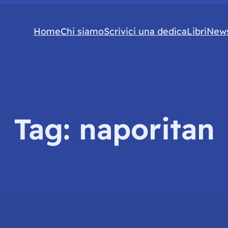
Home
Chi siamo
Scrivici una dedica
Libri
News
Tag:
naporitan