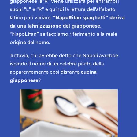
giapponese la”
R
” viene utilizzata per entrambi i
suoni “
L
” e “
R
” e quindi la lettura dell’alfabeto
latino può variare:
“
NapoRitan
spaghetti” deriva
da una latinizzazione del giapponese
,
“
NapoLitan
” se facciamo riferimento alla reale
origine del nome.
Tuttavia, chi avrebbe detto che Napoli avrebbe
ispirato il nome di un celebre piatto della
apparentemente così distante
cucina
giapponese
?