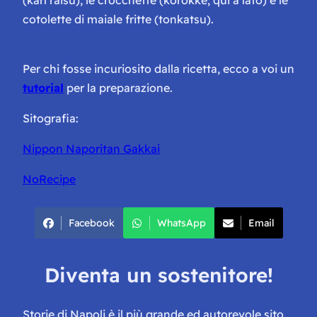
(karī raisu), le
crocchette
(korokke; qui a lato) e le
cotolette di maiale fritte
(tonkatsu).
Per chi fosse incuriosito dalla ricetta, ecco a voi un
tutorial
per la preparazione.
Sitografia:
Nippon Naporitan Gakkai
NoRecipe
Facebook
WhatsApp
Email
Diventa un sostenitore!
Storie di Napoli è il più grande ed autorevole sito