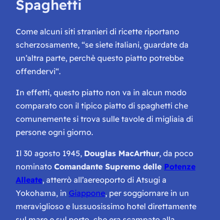
Spaghetti
Come alcuni siti stranieri di ricette riportano
scherzosamente, “
se siete italiani, guardate da
un’altra parte, perchè questo piatto potrebbe
offendervi
“.
In effetti, questo piatto non va in alcun modo
comparato con il tipico piatto di spaghetti che
comunemente si trova sulle tavole di migliaia di
persone ogni giorno.
Il 30 agosto 1945,
Douglas MacArthur
, da poco
nominato
Comandante Supremo delle
Potenze
Alleate
, atterrò all’aereoporto di Atsugi a
Yokohama, in
Giappone
, per soggiornare in un
meraviglioso e lussuosissimo hotel direttamente
sul mare e sul porto, che era scampato alla