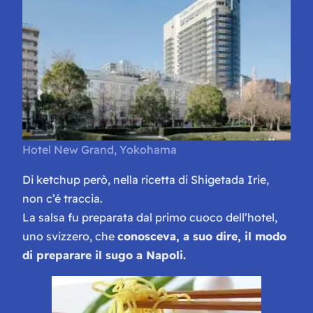
Hotel New Grand, Yokohama
Di
ketchup
però, nella ricetta di Shigetada Irie,
non c’é traccia
.
La salsa fu preparata dal primo cuoco dell’hotel,
uno svizzero, che
conosceva, a suo dire, il modo
di preparare il sugo a Napoli.