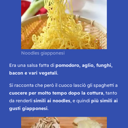
Noodles giapponesi
Era una salsa fatta di
pomodoro, aglio, funghi,
bacon e vari vegetali
.
Si racconta che però il cuoco lasciò gli spaghetti a
cuocere per molto tempo dopo la cottura
, tanto
da renderli
simili ai noodles
, e quindi
più simili ai
gusti giapponesi
.