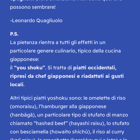
possono sembrare!
-Leonardo Quagliuolo
P.S.
La pietanza rientra a tutti gli effetti in un
particolare genere culinario, tipico della cucina
giappones
e:
il
“you shoku”
. Si tratta di
piatti occidentali,
ripresi da chef giapponesi e riadattati ai gusti
locali
.
Altri tipici piatti yoshoku sono: le
omelette di riso
(omoraisu), l’
hamburger alla giapponese
(hanbāgā), un particolare tipo di
stufato di manzo
chiamato “hashed beef” (hayashi raisu), lo
stufato
con besciamella
(howaito shichū), il
riso al curry