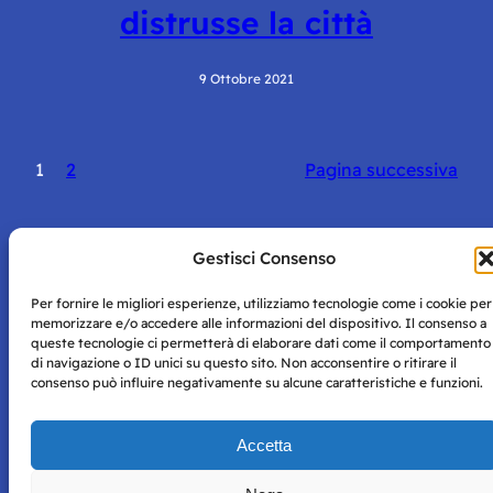
distrusse la città
9 Ottobre 2021
1
2
Pagina successiva
Gestisci Consenso
Per fornire le migliori esperienze, utilizziamo tecnologie come i cookie per
Storie di Napoli è una testata registrata presso il tribunale di
memorizzare e/o accedere alle informazioni del dispositivo. Il consenso a
Napoli con autorizzazione numero 38 del 25/9/2019.
queste tecnologie ci permetterà di elaborare dati come il comportamento
Tutte le immagini e i contenuti su questo sito sono forniti
di navigazione o ID unici su questo sito. Non acconsentire o ritirare il
per mero scopo didattico e informativo.
Privacy
consenso può influire negativamente su alcune caratteristiche e funzioni.
Tutti i diritti riservati, ogni tentativo di copia sarà
Policy
perseguito secondo i termini di legge. Si nega l’utilizzo delle
informazioni in questo sito web per addestramento AI e
Accetta
qualsiasi altro tipo di prodotto informatico.