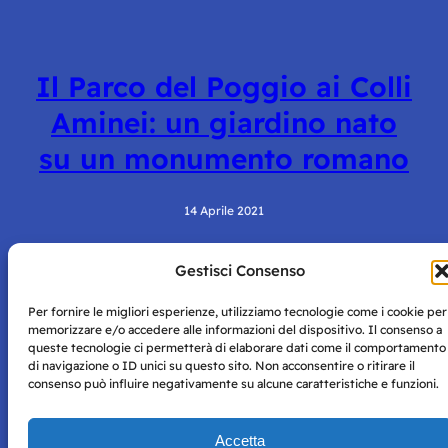
Il Parco del Poggio ai Colli
Aminei: un giardino nato
su un monumento romano
14 Aprile 2021
Gestisci Consenso
Per fornire le migliori esperienze, utilizziamo tecnologie come i cookie per
memorizzare e/o accedere alle informazioni del dispositivo. Il consenso a
queste tecnologie ci permetterà di elaborare dati come il comportamento
di navigazione o ID unici su questo sito. Non acconsentire o ritirare il
consenso può influire negativamente su alcune caratteristiche e funzioni.
Storie di Napoli è una testata registrata presso il tribunale di
Napoli con autorizzazione numero 38 del 25/9/2019.
Tutte le immagini e i contenuti su questo sito sono forniti
Accetta