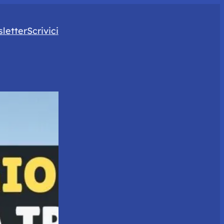
letter
Scrivici