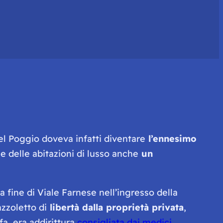
el Poggio doveva infatti diventare
l’ennesimo
e delle abitazioni di lusso anche
un
a fine di Viale Farnese nell’ingresso della
azzoletto di
libertà dalla proprietà privata
,
fa, era addirittura
consigliata dai medici