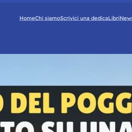
Home
Chi siamo
Scrivici una dedica
Libri
News