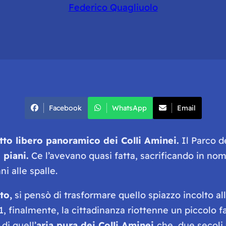
Federico Quagliuolo
Facebook
WhatsApp
Email
atto libero panoramico dei Colli Aminei.
Il Parco d
 piani.
Ce l’avevano quasi fatta, sacrificando in nom
i alle spalle.
to,
si pensò di trasformare quello spiazzo incolto all
01, finalmente, la cittadinanza riottenne un piccolo f
di quell’
aria pura dei Colli Aminei
che, due secoli 