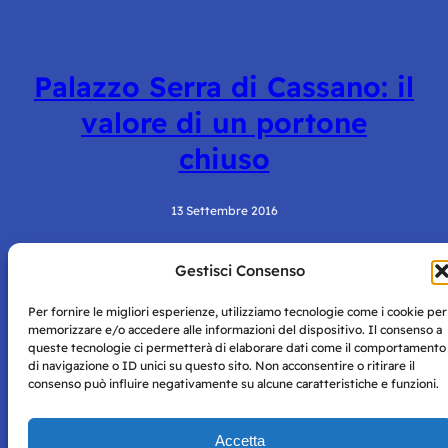
Palazzo Serra di Cassano: il
valore di un portone
chiuso
13 Settembre 2016
Gestisci Consenso
Per fornire le migliori esperienze, utilizziamo tecnologie come i cookie per
memorizzare e/o accedere alle informazioni del dispositivo. Il consenso a
queste tecnologie ci permetterà di elaborare dati come il comportamento
di navigazione o ID unici su questo sito. Non acconsentire o ritirare il
consenso può influire negativamente su alcune caratteristiche e funzioni.
Storie di Napoli è una testata registrata presso il tribunale di
Napoli con autorizzazione numero 38 del 25/9/2019.
Tutte le immagini e i contenuti su questo sito sono forniti
Accetta