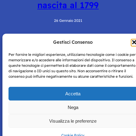
nascita al 1799
26 Gennaio 2021
Gestisci Consenso
Per fornire le migliori esperienze, utilizziamo tecnologie come i cookie per
memorizzare e/o accedere alle informazioni del dispositivo. Il consenso a
queste tecnologie ci permetterà di elaborare dati come il comportamento
di navigazione o ID unici su questo sito. Non acconsentire o ritirare il
consenso può influire negativamente su alcune caratteristiche e funzioni.
Storie di Napoli è una testata registrata presso il tribunale di
Napoli con autorizzazione numero 38 del 25/9/2019.
Tutte le immagini e i contenuti su questo sito sono forniti
Accetta
per mero scopo didattico e informativo.
Privacy
Tutti i diritti riservati, ogni tentativo di copia sarà
Policy
perseguito secondo i termini di legge. Si nega l’utilizzo delle
Nega
informazioni in questo sito web per addestramento AI e
qualsiasi altro tipo di prodotto informatico.
Visualizza le preferenze
Cookie Policy