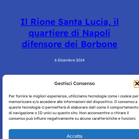
Il Rione Santa Lucia, il
quartiere di Napoli
difensore dei Borbone
6 Dicembre 2014
Gestisci Consenso
Per fornire le migliori esperienze, utilizziamo tecnologie come i cookie per
memorizzare e/o accedere alle informazioni del dispositivo. Il consenso a
queste tecnologie ci permetterà di elaborare dati come il comportamento
di navigazione o ID unici su questo sito. Non acconsentire o ritirare il
Storie di Napoli è una testata registrata presso il tribunale di
consenso può influire negativamente su alcune caratteristiche e funzioni.
Napoli con autorizzazione numero 38 del 25/9/2019.
Tutte le immagini e i contenuti su questo sito sono forniti
Accetta
per mero scopo didattico e informativo.
Privacy