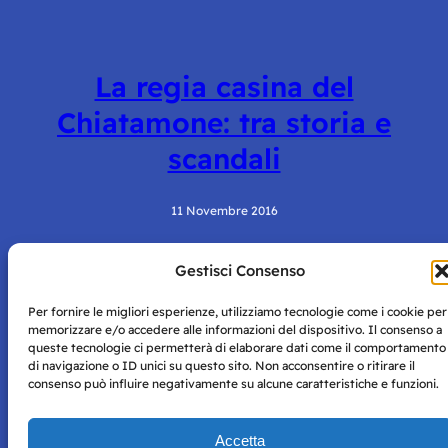
La regia casina del
Chiatamone: tra storia e
scandali
11 Novembre 2016
Gestisci Consenso
Per fornire le migliori esperienze, utilizziamo tecnologie come i cookie per
memorizzare e/o accedere alle informazioni del dispositivo. Il consenso a
queste tecnologie ci permetterà di elaborare dati come il comportamento
di navigazione o ID unici su questo sito. Non acconsentire o ritirare il
consenso può influire negativamente su alcune caratteristiche e funzioni.
Storie di Napoli è una testata registrata presso il tribunale di
Napoli con autorizzazione numero 38 del 25/9/2019.
Tutte le immagini e i contenuti su questo sito sono forniti
Accetta