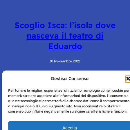
Scoglio Isca: l’isola dove
nasceva il teatro di
Eduardo
30 Novembre 2021
Gestisci Consenso
Per fornire le migliori esperienze, utilizziamo tecnologie come i cookie per
memorizzare e/o accedere alle informazioni del dispositivo. Il consenso a
queste tecnologie ci permetterà di elaborare dati come il comportamento
di navigazione o ID unici su questo sito. Non acconsentire o ritirare il
consenso può influire negativamente su alcune caratteristiche e funzioni.
Storie di Napoli è una testata registrata presso il tribunale di
Napoli con autorizzazione numero 38 del 25/9/2019.
Tutte le immagini e i contenuti su questo sito sono forniti
Accetta