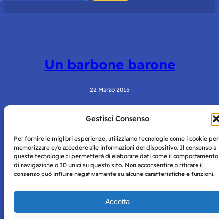
Un barbone barone
22 Marzo 2015
Gestisci Consenso
Per fornire le migliori esperienze, utilizziamo tecnologie come i cookie per
memorizzare e/o accedere alle informazioni del dispositivo. Il consenso a
queste tecnologie ci permetterà di elaborare dati come il comportamento
di navigazione o ID unici su questo sito. Non acconsentire o ritirare il
consenso può influire negativamente su alcune caratteristiche e funzioni.
Storie di Napoli è una testata registrata presso il tribunale di
Napoli con autorizzazione numero 38 del 25/9/2019.
Tutte le immagini e i contenuti su questo sito sono forniti
Accetta
per mero scopo didattico e informativo.
Privacy
Tutti i diritti riservati, ogni tentativo di copia sarà
Policy