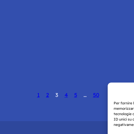
1
2
3
4
5
…
50
Per fornire 
memorizzare
tecnologie 
ID unici su 
negativament