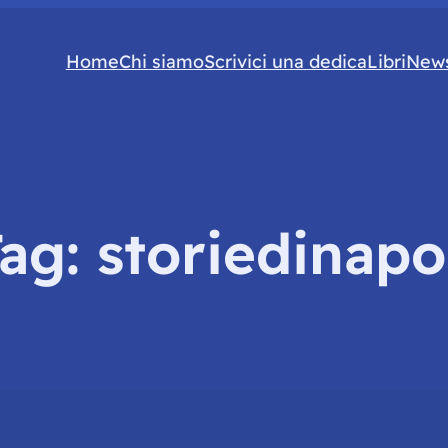
Home
Chi siamo
Scrivici una dedica
Libri
News
Tag:
storiedinapo