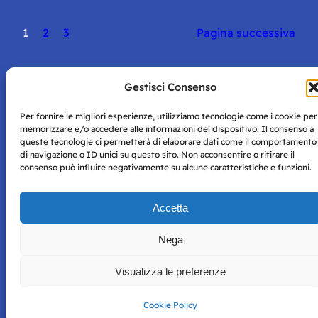
1
2
3
Pagina successiva
Gestisci Consenso
Per fornire le migliori esperienze, utilizziamo tecnologie come i cookie per
Storie di Napoli è una testata registrata presso il tribunale di
memorizzare e/o accedere alle informazioni del dispositivo. Il consenso a
Napoli con autorizzazione numero 38 del 25/9/2019.
queste tecnologie ci permetterà di elaborare dati come il comportamento
Tutte le immagini e i contenuti su questo sito sono forniti
di navigazione o ID unici su questo sito. Non acconsentire o ritirare il
per mero scopo didattico e informativo.
Privacy
consenso può influire negativamente su alcune caratteristiche e funzioni.
Tutti i diritti riservati, ogni tentativo di copia sarà
Policy
perseguito secondo i termini di legge. Si nega l’utilizzo delle
Accetta
informazioni in questo sito web per addestramento AI e
qualsiasi altro tipo di prodotto informatico.
Nega
Visualizza le preferenze
Cookie Policy