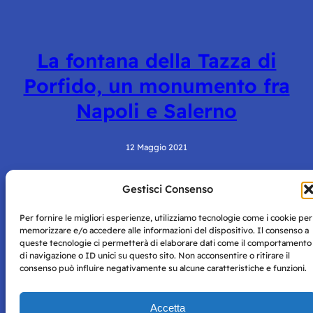
La fontana della Tazza di
Porfido, un monumento fra
Napoli e Salerno
12 Maggio 2021
Gestisci Consenso
Per fornire le migliori esperienze, utilizziamo tecnologie come i cookie per
memorizzare e/o accedere alle informazioni del dispositivo. Il consenso a
queste tecnologie ci permetterà di elaborare dati come il comportamento
di navigazione o ID unici su questo sito. Non acconsentire o ritirare il
consenso può influire negativamente su alcune caratteristiche e funzioni.
Storie di Napoli è una testata registrata presso il tribunale di
Napoli con autorizzazione numero 38 del 25/9/2019.
Tutte le immagini e i contenuti su questo sito sono forniti
Accetta