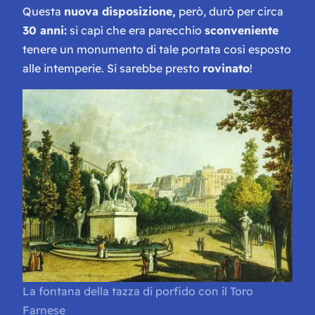
Questa
nuova disposizione,
però, durò per circa
30 anni:
si capì che era parecchio
sconveniente
tenere un monumento di tale portata così esposto
alle intemperie. Si sarebbe presto
rovinato
!
La fontana della tazza di porfido con il Toro
Farnese