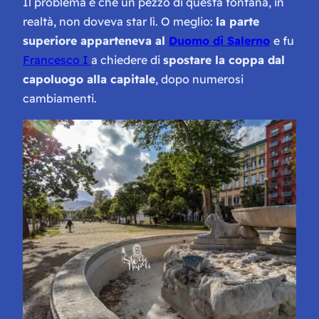
Il problema è che un pezzo di questa fontana, in
realtà, non doveva star lì. O meglio:
la parte
superiore apparteneva al
Duomo di Salerno
e fu
Francesco I
a chiedere di
spostare la coppa dal
capoluogo alla capitale
, dopo numerosi
cambiamenti.