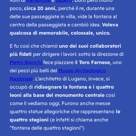
volti di
Partenope
e
Sebeto
. Durò però molto
poco,
circa 20 anni,
perché il re, durante una
delle sue passeggiate in villa, vide la fontana al
centro della passeggiata e cambiò idea.
Voleva
qualcosa di memorabile, colossale, unico.
E fu così che chiamò
uno dei suoi collaboratori
più fidati
per dirigere i lavori: sotto la direzione di
Pietro Bianchi
fece piazzare i
l Toro Farnese,
uno
dei pezzi più belli del
Museo Archeologico
Nazionale
. L’architetto di Lugano, invece, si
occupò di
ridisegnare la fontana e i quattro
leoni alla base del monumento centrale
così
come li vediamo oggi. Furono anche messe
quattro statue allegoriche che rappresentano
le
quattro stagioni
(e infatti si chiama anche
“
fontana delle quattro stagioni
“)