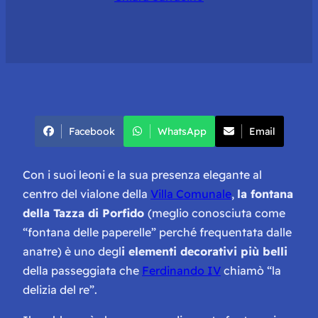
Facebook
WhatsApp
Email
Con i suoi leoni e la sua presenza elegante al
centro del vialone della
Villa Comunale
,
la fontana
della Tazza di Porfido
(meglio conosciuta come
“
fontana delle paperelle
” perché frequentata dalle
anatre) è uno degl
i elementi decorativi più belli
della passeggiata che
Ferdinando IV
chiamò “la
delizia del re”.