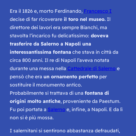
Era il 1826 e, morto Ferdinando,
Francesco I
decise di far ricoverare
il toro nel museo.
Il
direttore dei lavori era sempre Bianchi, ma
stavolta l’incarico fu delicatissimo:
doveva
trasferire da Salerno a Napoli una
interessantissima fontana
che stava in città da
circa 800 anni. Il re di Napoli l’aveva notata
durante una messa nella
Cattedrale di Salerno
e
pensò che era
un ornamento perfetto
per
sostituire il monumento antico.
Probabilmente si trattava di una
fontana di
origini molto antiche
, proveniente da Paestum.
Fu poi portata a
Salerno
e, infine, a Napoli. E da lì
non si è più mossa.
I salernitani si sentirono abbastanza defraudati,