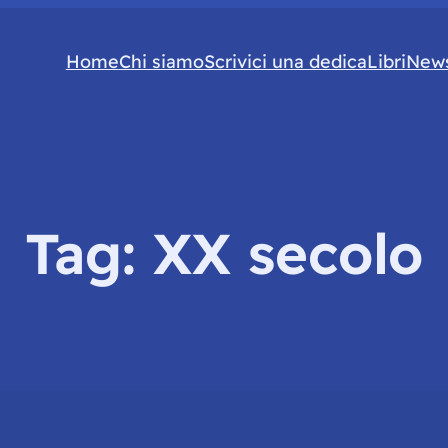
Home
Chi siamo
Scrivici una dedica
Libri
News
Tag:
XX secolo