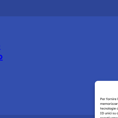
e
o
Per fornire 
memorizzare
tecnologie 
ID unici su 
negativament