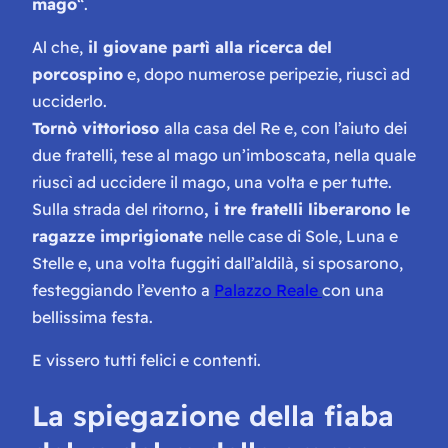
mago
“.
Al che,
il giovane partì alla ricerca del
porcospino
e, dopo numerose peripezie, riuscì ad
ucciderlo.
Tornò vittorioso
alla casa del Re e, con l’aiuto dei
due fratelli, tese al mago un’imboscata, nella quale
riuscì ad uccidere il mago, una volta e per tutte.
Sulla strada del ritorno
, i tre fratelli liberarono le
ragazze imprigionate
nelle case di Sole, Luna e
Stelle e, una volta fuggiti dall’aldilà, si sposarono,
festeggiando l’evento a
Palazzo Reale
con una
bellissima festa.
E vissero tutti felici e contenti.
La spiegazione della fiaba