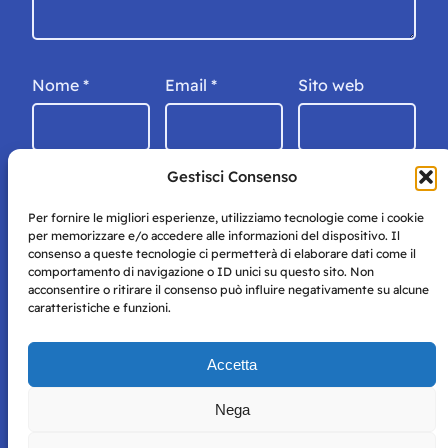
Nome
*
Email
*
Sito web
Gestisci Consenso
Per fornire le migliori esperienze, utilizziamo tecnologie come i cookie
per memorizzare e/o accedere alle informazioni del dispositivo. Il
consenso a queste tecnologie ci permetterà di elaborare dati come il
comportamento di navigazione o ID unici su questo sito. Non
acconsentire o ritirare il consenso può influire negativamente su alcune
caratteristiche e funzioni.
Storie di Napoli è una testata registrata presso il tribunale di
Accetta
Napoli con autorizzazione numero 38 del 25/9/2019.
Tutte le immagini e i contenuti su questo sito sono forniti
Nega
per mero scopo didattico e informativo.
Privacy
Tutti i diritti riservati, ogni tentativo di copia sarà
Policy