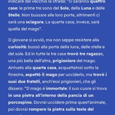
indicare dal vecchio la strada: “
ci saranno
quattro
case
: le prime tre sono del
Sole
, della
Luna
e delle
Stelle
. Non bussare alle loro porte, altrimenti ci
sarà una
sciagura
. La quarta casa, invece, sarà
quella del mago
“.
Il giovane si avviò, ma non seppe resistere alla
curiosità
: bussò alla porta della luna, delle stelle e
del sole. Ed in tutte le tre case
trovò tre ragazz
e,
una più bella dell’altra,
prigioniere
del mago.
Arrivato alla
quarta casa
, acquattatosi sotto la
finestra,
aspettò il mago
per ucciderlo, ma
trovò i
suoi due fratelli
, anch’essi prigionieri, che gli
dissero: “
Il mago è
immortale
: il suo cuore si trova
in una pietra all’interno della pancia di un
porcospino
. Dovrai uccidere prima quest’animale,
poi dovrai
rompere la pietra sulla testa del