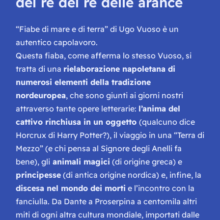
del re del re delle arance
“Fiabe di mare e di terra” di Ugo Vuoso è un
autentico capolavoro.
Questa fiaba, come afferma lo stesso Vuoso, si
tratta di una
rielaborazione napoletana di
numerosi elementi della tradizione
nordeuropea
, che sono giunti ai giorni nostri
attraverso tante opere letterarie:
l’anima del
cattivo rinchiusa in un oggetto
(qualcuno dice
Horcrux
di Harry Potter?), il viaggio in una “
Terra di
Mezzo
” (e chi pensa al Signore degli Anelli fa
bene), gli
animali magici
(di origine greca) e
principesse
(di antica origine nordica) e, infine, la
discesa nel mondo dei morti
e l’incontro con la
fanciulla. Da Dante a Proserpina a centomila altri
miti di ogni altra cultura mondiale, importati dalle