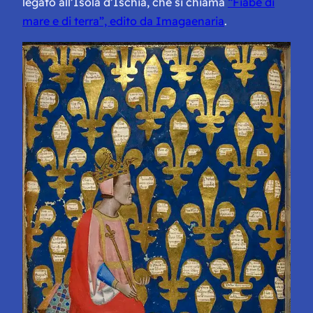
legato all’Isola d’Ischia, che si chiama
“Fiabe di
mare e di terra”, edito da Imagaenaria
.