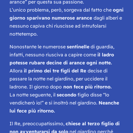
arance” per questa sua passione.
L’unico problema, però, sorgeva dal fatto che
ogni
giorno sparivano numerose arance
dagli alberi e
nessuno capiva chi riuscisse ad intrufolarsi
nottetempo.
Nonostante le numerose
sentinelle
di guardia,
infatti, nessuno riusciva a capire come
il ladro
potesse rubare decine di arance ogni notte.
Allora
il primo dei tre figli del Re
decise di
passare la notte nel giardino, per uccidere il
ladrone. Il giorno dopo
non fece più ritorno.
La notte seguente, il
secondo
figlio disse “
lo
vendicherò io!
” e si inoltrò nel giardino.
Neanche
lui fece più ritorno.
Il Re, preoccupatissimo,
chiese al terzo figlio di
non avventurarsi da solo
nel giardino perché