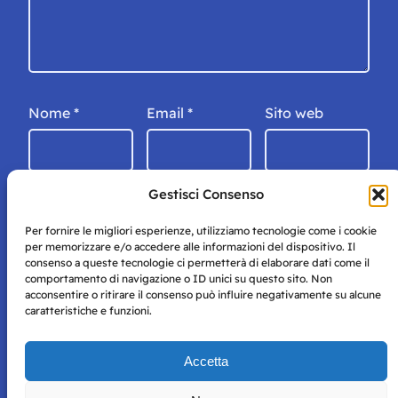
Nome
*
Email
*
Sito web
Gestisci Consenso
Per fornire le migliori esperienze, utilizziamo tecnologie come i cookie
per memorizzare e/o accedere alle informazioni del dispositivo. Il
consenso a queste tecnologie ci permetterà di elaborare dati come il
comportamento di navigazione o ID unici su questo sito. Non
acconsentire o ritirare il consenso può influire negativamente su alcune
caratteristiche e funzioni.
Storie di Napoli è una testata registrata presso il tribunale di
Accetta
Napoli con autorizzazione numero 38 del 25/9/2019.
Tutte le immagini e i contenuti su questo sito sono forniti