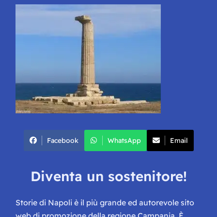
Facebook
WhatsApp
Email
Diventa un sostenitore!
Storie di Napoli è il più grande ed autorevole sito
web di promozione della regione Campania. È