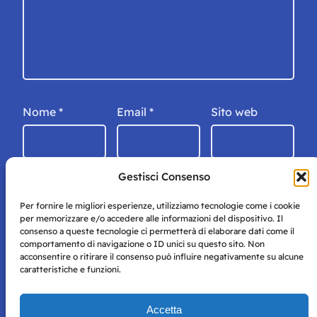
Nome
*
Email
*
Sito web
Gestisci Consenso
Per fornire le migliori esperienze, utilizziamo tecnologie come i cookie
per memorizzare e/o accedere alle informazioni del dispositivo. Il
consenso a queste tecnologie ci permetterà di elaborare dati come il
comportamento di navigazione o ID unici su questo sito. Non
acconsentire o ritirare il consenso può influire negativamente su alcune
caratteristiche e funzioni.
Storie di Napoli è una testata registrata presso il tribunale di
Accetta