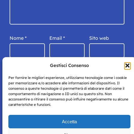
Nome
*
Email
*
Sito web
Gestisci Consenso
Per fornire le migliori esperienze, utilizziamo tecnologie come i cookie
per memorizzare e/o accedere alle informazioni del dispositivo. Il
consenso a queste tecnologie ci permetterà di elaborare dati come il
comportamento di navigazione o ID unici su questo sito. Non
acconsentire o ritirare il consenso può influire negativamente su alcune
caratteristiche e funzioni.
Storie di Napoli è una testata registrata presso il tribunale di
Accetta
Napoli con autorizzazione numero 38 del 25/9/2019.
Tutte le immagini e i contenuti su questo sito sono forniti