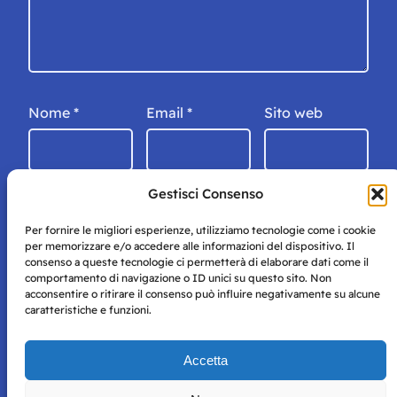
Nome
*
Email
*
Sito web
Gestisci Consenso
Per fornire le migliori esperienze, utilizziamo tecnologie come i cookie
per memorizzare e/o accedere alle informazioni del dispositivo. Il
consenso a queste tecnologie ci permetterà di elaborare dati come il
comportamento di navigazione o ID unici su questo sito. Non
acconsentire o ritirare il consenso può influire negativamente su alcune
caratteristiche e funzioni.
Storie di Napoli è una testata registrata presso il tribunale di
Accetta
Napoli con autorizzazione numero 38 del 25/9/2019.
Tutte le immagini e i contenuti su questo sito sono forniti