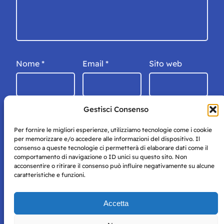
Nome
*
Email
*
Sito web
Gestisci Consenso
Per fornire le migliori esperienze, utilizziamo tecnologie come i cookie
per memorizzare e/o accedere alle informazioni del dispositivo. Il
consenso a queste tecnologie ci permetterà di elaborare dati come il
comportamento di navigazione o ID unici su questo sito. Non
acconsentire o ritirare il consenso può influire negativamente su alcune
caratteristiche e funzioni.
Storie di Napoli è una testata registrata presso il tribunale di
Accetta
Napoli con autorizzazione numero 38 del 25/9/2019.
Tutte le immagini e i contenuti su questo sito sono forniti