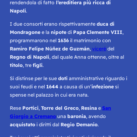
rendendola di fatto
l’ereditiera più ricca di
Napoli
.
I due consorti erano rispettivamente
duca di
Mondragone
e la
nipote
di
Papa
Clemente VIII
,
programmarono nel
1636
il matrimonio con
Ramiro Felipe Núñez
de Guzmán
,
viceré
del
Regno di Napoli
, dal quale Anna ottenne, oltre al
titolo
, tre
figli
.
Si distinse per le sue
doti
amministrative riguardo i
suoi feudi e nel
1644
a causa di un’
infezione
si
spense nel palazzo in cui era nata.
Rese
Portici
,
Torre del Greco
,
Resina
e
San
Giorgio a Cremano
una
baronia
, avendo
acquistato
i diritti dal
Regio Demanio
.