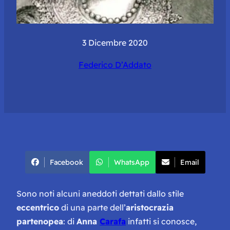
3 Dicembre 2020
Federico D’Addato
Facebook
WhatsApp
Email
Sono noti alcuni aneddoti dettati dallo stile
eccentrico
di una parte dell’
aristocrazia
partenopea
: di
Anna
Carafa
infatti si conosce,