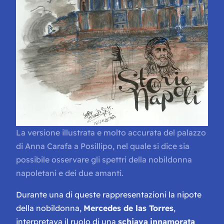
La versione illustrata e molto accurata del palazzo
di Anna Carafa a Posillipo, nel quale si dice sia
possibile osservare gli spettri della nobildonna
napoletani e dei due amanti.
Durante una di queste rappresentazioni la nipote
della nobildonna,
Mercedes de las Torres
,
interpretava il ruolo di una
schiava
innamorata