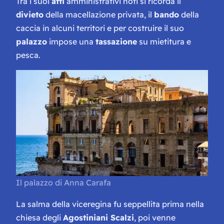
Tra i suoi
atti
amministrativi noti si ricorda il
divieto
della macellazione privata, il
bando
della
caccia in alcuni territori e per costruire il suo
palazzo
impose una
tassazione
su mietitura e
pesca.
Il palazzo di Anna Carafa
La salma della viceregina fu seppellita prima nella
chiesa degli
Agostiniani Scalzi
, poi venne