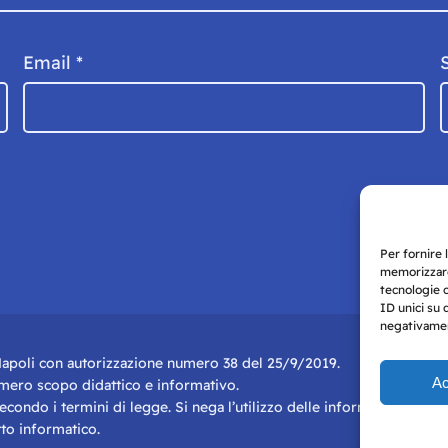
Email
*
Per fornire 
memorizzare
tecnologie 
ID unici su 
negativament
i Napoli con autorizzazione numero 38 del 25/9/2019.
Ac
r mero scopo didattico e informativo.
 secondo i termini di legge. Si nega l’utilizzo delle informazioni in q
to informatico.