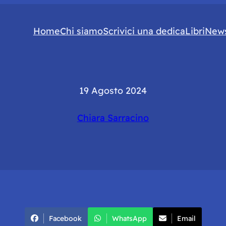
Home
Chi siamo
Scrivici una dedica
Libri
News
19 Agosto 2024
Chiara Sarracino
Facebook
WhatsApp
Email