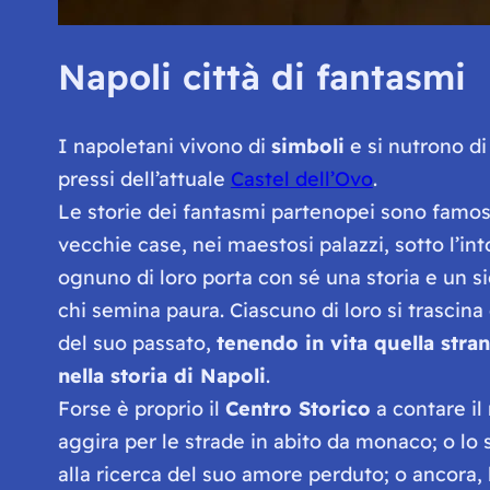
Napoli città di fantasmi
I napoletani vivono di
simboli
e si nutrono d
pressi dell’attuale
Castel dell’Ovo
.
Le storie dei fantasmi partenopei sono famosi
vecchie case, nei maestosi palazzi, sotto l’in
ognuno di loro porta con sé una storia e un sig
chi semina paura. Ciascuno di loro si trascina d
del suo passato,
tenendo in vita quella stra
nella storia di Napoli
.
Forse è proprio il
Centro Storico
a contare il
aggira per le strade in abito da monaco; o lo 
alla ricerca del suo amore perduto; o ancora, 