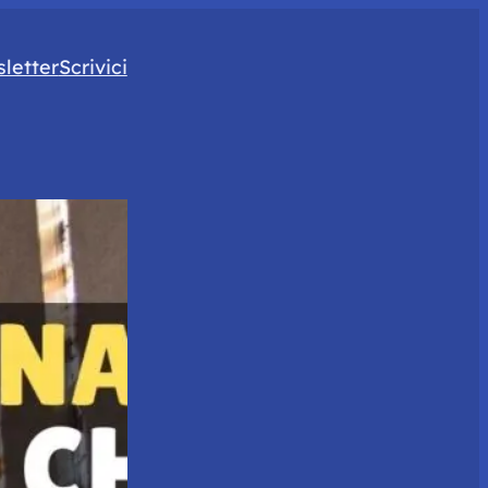
letter
Scrivici