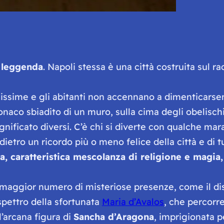
i
leggenda
. Napoli stessa è una città costruita sul r
ssime e gli abitanti non accennano a dimenticarsene 
tonaco sbiadito di un muro, sulla cima degli obelisc
nificato diversi. C’è chi si diverte con qualche marac
ietro un ricordo più o meno felice della città e di tu
na, caratteristica mescolanza di religione e magia
 maggior numero di misteriose presenze, come il di
spettro della sfortunata
Maria d’Avalos
, che percorr
l’arcana figura di
Sancha d’Aragona
, imprigionata 