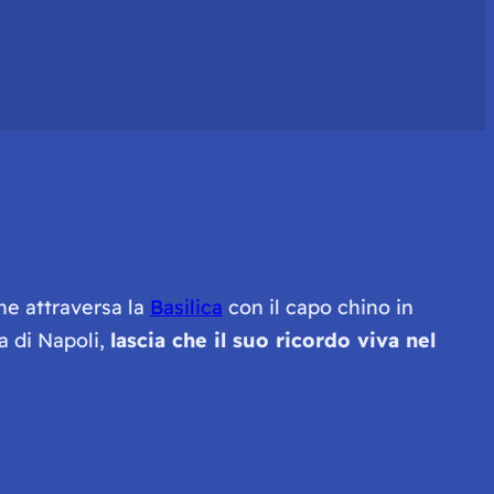
che attraversa la
Basilica
con il capo chino in
a di Napoli,
lascia che il suo ricordo viva nel