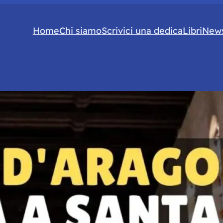
Home
Chi siamo
Scrivici una dedica
Libri
News