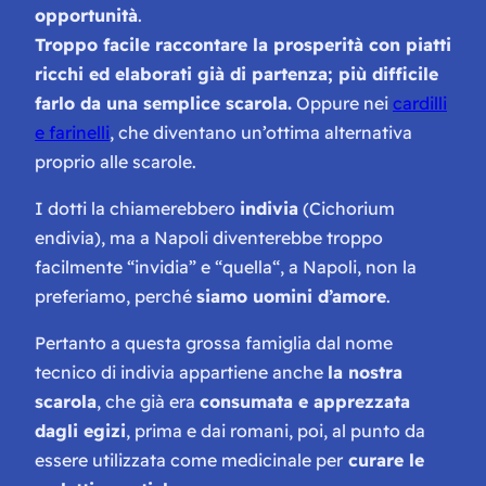
opportunità
.
Troppo facile raccontare la prosperità con piatti
ricchi ed elaborati già di partenza; più difficile
farlo da una semplice scarola.
Oppure nei
cardilli
e farinelli
, che diventano un’ottima alternativa
proprio alle scarole.
I dotti la chiamerebbero
indivia
(
Cichorium
endivia
), ma a Napoli diventerebbe troppo
facilmente “
invidia
” e “
quella
“, a Napoli, non la
preferiamo, perché
siamo uomini d’amore
.
Pertanto a questa grossa famiglia dal nome
tecnico di indivia appartiene anche
la nostra
scarola
, che già era
consumata e apprezzata
dagli egizi
, prima e dai romani, poi, al punto da
essere utilizzata come medicinale per
curare le