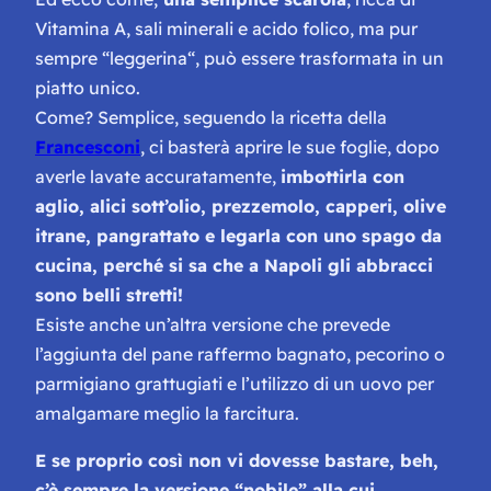
Vitamina A, sali minerali e acido folico, ma pur
sempre “
leggerina
“, può essere trasformata in un
piatto unico.
Come? Semplice, seguendo la ricetta della
Francesconi
, ci basterà aprire le sue foglie, dopo
averle lavate accuratamente,
imbottirla con
aglio, alici sott’olio, prezzemolo, capperi, olive
itrane, pangrattato e legarla con uno spago da
cucina, perché si sa che a Napoli gli abbracci
sono belli stretti!
Esiste anche un’altra versione che prevede
l’aggiunta del pane raffermo bagnato, pecorino o
parmigiano grattugiati e l’utilizzo di un uovo per
amalgamare meglio la farcitura.
E se proprio così non vi dovesse bastare, beh,
c’è sempre la versione “nobile” alla cui