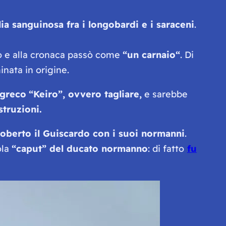
ia sanguinosa fra i longobardi e i saraceni
.
o e alla cronaca passò come
“
un carnaio
“
. Di
nata in origine.
greco
“Keiro”, ovvero tagliare,
e sarebbe
struzioni.
Roberto il Guiscardo con i suoi normanni
.
ola
“
caput
” del ducato normanno
: di fatto
fu