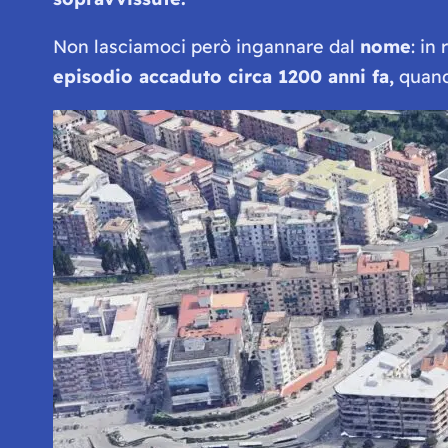
Non lasciamoci però ingannare dal
nome
: in
episodio accaduto circa 1200 anni fa,
quand