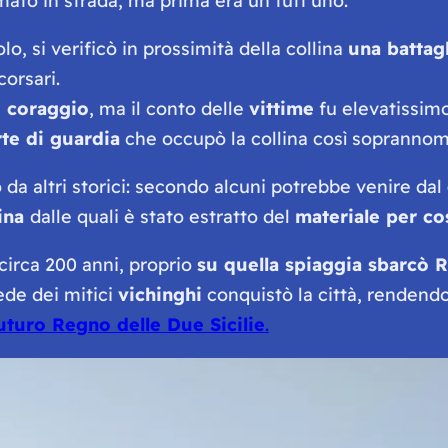
mato in strada, ma prima era un tutt’uno.
o, si verificò in prossimità della collina
una battagl
orsari.
e coraggio
, ma il conto delle
vittime
fu elevatissim
rte di guardia
che occupò la collina così soprannomi
o da altri storici: secondo alcuni potrebbe venire dal
lina
dalle quali è stato estratto del
materiale per co
circa 200 anni, proprio
su quella spiaggia sbarcò 
ede dei mitici
vichinghi
conquistò la città, rendend
futuro Regno delle Due Sicilie
.