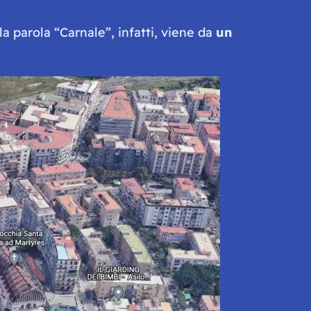
 la parola “Carnale”, infatti, viene da
un