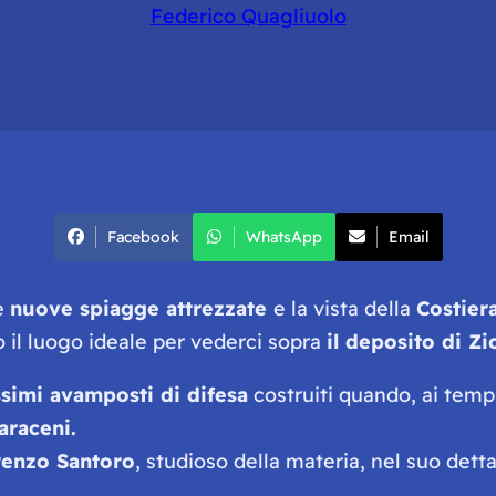
Federico Quagliuolo
Facebook
WhatsApp
Email
e
nuove spiagge attrezzate
e la vista della
Costier
 il luogo ideale per vederci sopra
il deposito di Z
ssimi avamposti di difesa
costruiti quando, ai temp
araceni.
renzo Santoro
, studioso della materia, nel suo dett