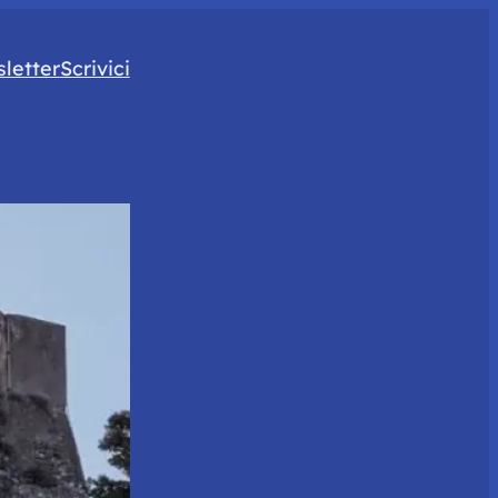
letter
Scrivici