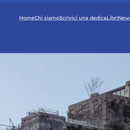
Home
Chi siamo
Scrivici una dedica
Libri
News