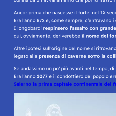
collina da un avvallamento che poi fu trasfor
Ancor prima che nascesse il forte, nel IX secol
Era l’anno 872 e, come sempre, c’entravano i c
I longobardi
respinsero l’assalto con grand
qui, ovviamente, deriverebbe
il nome del fo
Altre ipotesi sull’origine del nome si ritrovan
legato alla
presenza di caverne sotto la col
Se andassimo un po’ più avanti nel tempo, di 
Era l’anno
1077
e il condottiero del popolo er
Salerno la prima capitale continentale del 