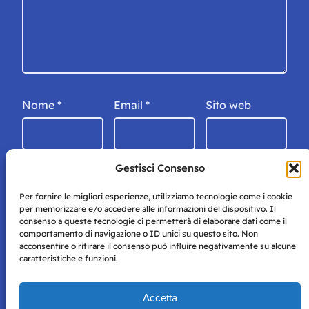
Nome
*
Email
*
Sito web
Gestisci Consenso
Per fornire le migliori esperienze, utilizziamo tecnologie come i cookie
per memorizzare e/o accedere alle informazioni del dispositivo. Il
consenso a queste tecnologie ci permetterà di elaborare dati come il
comportamento di navigazione o ID unici su questo sito. Non
acconsentire o ritirare il consenso può influire negativamente su alcune
caratteristiche e funzioni.
Storie di Napoli è una testata registrata presso il tribunale di
Accetta
Napoli con autorizzazione numero 38 del 25/9/2019.