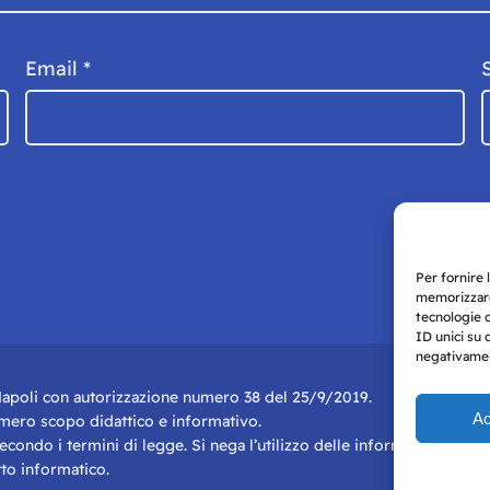
Email
*
Per fornire 
memorizzare
tecnologie 
ID unici su 
negativament
i Napoli con autorizzazione numero 38 del 25/9/2019.
Ac
r mero scopo didattico e informativo.
 secondo i termini di legge. Si nega l’utilizzo delle informazioni in q
to informatico.