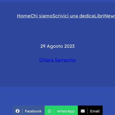
Home
Chi siamo
Scrivici una dedica
Libri
News
29 Agosto 2023
Chiara Sarracino
Facebook
WhatsApp
Email