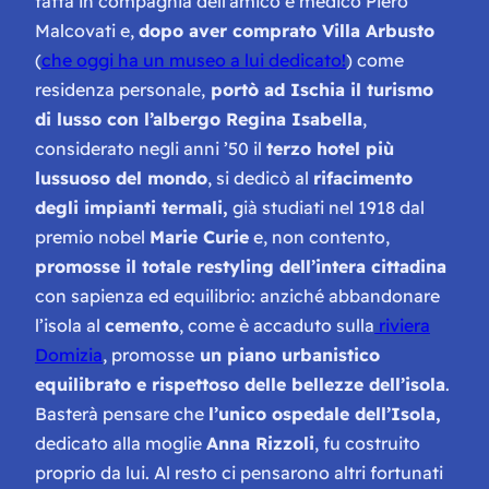
fatta in compagnia dell’amico e medico Piero
Malcovati e,
dopo aver comprato Villa Arbusto
(
che oggi ha un museo a lui dedicato!
) come
residenza personale,
portò ad Ischia il turismo
di lusso con l’albergo Regina Isabella
,
considerato negli anni ’50 il
terzo hotel più
lussuoso del mondo
, si dedicò al
rifacimento
degli impianti termali,
già studiati nel 1918 dal
premio nobel
Marie Curie
e, non contento,
promosse il totale restyling dell’intera cittadina
con sapienza ed equilibrio: anziché abbandonare
l’isola al
cemento
, come è accaduto sulla
riviera
Domizia
, promosse
un piano urbanistico
equilibrato e rispettoso delle bellezze dell’isola
.
Basterà pensare che
l’unico ospedale dell’Isola,
dedicato alla moglie
Anna Rizzoli
, fu costruito
proprio da lui. Al resto ci pensarono altri fortunati