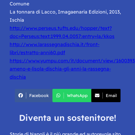
Comune
La tonnara di Lacco, Imagaenaria Edizioni, 2013,
Ischia
http://www.perseus.tufts.edu/hopper/text?
doc=Perseus:text:1999.04.0057:entry=la/kkos
http://www.larassegnadischia.it/front-
libri/estratto-anni60.pdf
https://www.yumpu.com/it/document/view/1600393
ameno-e-lisola-dischia-gli-anni-la-rassegna-
dischia
Facebook
WhatsApp
Email
Diventa un sostenitore!
Storie di Napoli è il più grande ed autorevole sito