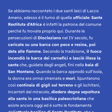
Se abbiamo raccontato i due santi laici di Lacco
Ameno, adesso è il turno di quella
ufficiale
:
Santa
Restituta d’Africa
è infatti la patrona del comune
perché fu trovata proprio qui. Durante le
persecuzioni di
Diocleziano
nel IV secolo, fu
caricata su una barca con pece e resina, poi
data alle fiamme
. Secondo la tradizione
, il fuoco
incendiò la barca dei carnefici e lasciò illesa la
santa
che, guidata dagli angeli, finì nella
baia di
San Montano
. Quando la barca approdò sull’isola,
la donna era ormai stremata e
morì
. Spuntarono
così
centinaia di gigli sul terreno
e gli ischitani,
incantati dal miracolo,
diedero degna sepoltura
alla santa in una basilica paleocristiana
che
esiste ancora oggi ed è sotto le fondamenta
dell’
attuale basilica di Santa Restituta
, che a