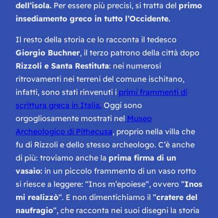
dell’isola.
Per essere più precisi, si tratta del
primo
insediamento greco in tutto l’Occidente.
Il resto della storia ce lo racconta il tedesco
Giorgio Buchner
, il terzo patrono della città dopo
Rizzoli e Santa Restituta
: nei numerosi
ritrovamenti nei terreni del comune ischitano,
infatti, sono stati rinvenuti i
primi frammenti di
scrittura greca in Italia.
Oggi sono
orgogliosamente mostrati nel
Museo
Archeologico di Pithecusa
, proprio nella villa che
fu di Rizzoli e dello stesso archeologo. C’è anche
di più: troviamo anche la
prima firma di un
vasaio:
in un piccolo frammento di un vaso rotto
si riesce a leggere: “
Inos m’epoiese
“, ovvero “
Inos
mi realizzò
“. E non dimentichiamo il “
cratere del
naufragio
“, che racconta nei suoi disegni la storia