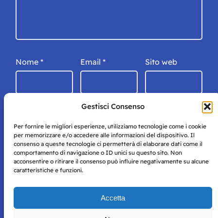
Nome
*
Email
*
Sito web
Gestisci Consenso
Per fornire le migliori esperienze, utilizziamo tecnologie come i cookie
per memorizzare e/o accedere alle informazioni del dispositivo. Il
consenso a queste tecnologie ci permetterà di elaborare dati come il
comportamento di navigazione o ID unici su questo sito. Non
acconsentire o ritirare il consenso può influire negativamente su alcune
caratteristiche e funzioni.
Storie di Napoli è una testata registrata presso il tribunale di
Accetta
Napoli con autorizzazione numero 38 del 25/9/2019.
Tutte le immagini e i contenuti su questo sito sono forniti