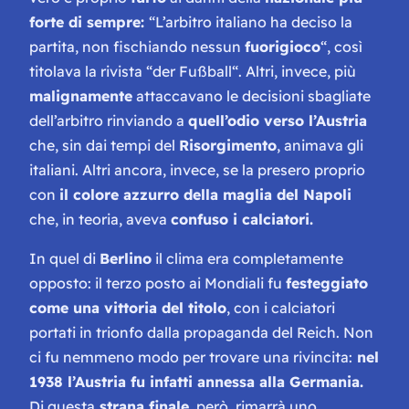
forte di sempre:
“
L’arbitro italiano ha deciso la
partita, non fischiando nessun
fuorigioco
“, così
titolava la rivista “
der Fußball
“. Altri, invece, più
malignamente
attaccavano le decisioni sbagliate
dell’arbitro rinviando a
quell’odio verso l’Austria
che, sin dai tempi del
Risorgimento
, animava gli
italiani. Altri ancora, invece, se la presero proprio
con
il colore azzurro della maglia del Napoli
che, in teoria, aveva
confuso i calciatori.
In quel di
Berlino
il clima era completamente
opposto: il terzo posto ai Mondiali fu
festeggiato
come una vittoria del titolo
, con i calciatori
portati in trionfo dalla propaganda del Reich. Non
ci fu nemmeno modo per trovare una rivincita:
nel
1938 l’Austria fu infatti annessa alla Germania.
Di questa
strana finale
, però, rimarrà uno