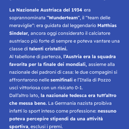
La Nazionale Austriaca del 1934
era
soprannominata “
Wunderteam
“, il “
team delle
meraviglie
“: era guidata dal
leggendario
Matthias
Sindelar,
ancora oggi considerato il calciatore
austriaco più forte di sempre e poteva vantare una
classe di
talenti cristallini.
Al tabellone di partenza,
l’Austria era la squadra
favorita per la finale dei mondiali,
assieme alla
nazionale dei padroni di casa: le due compagini si
affrontarono nelle
semifinali
e l’Italia di Pozzo
uscì vittoriosa con un risicato 0-1.
Dall’altro lato,
la nazionale tedesca era tutt’altro
che messa bene.
La Germania nazista proibiva
infatti lo sport inteso come professione:
nessuno
poteva percepire stipendi da una attività
sportiva
, esclusi i premi.