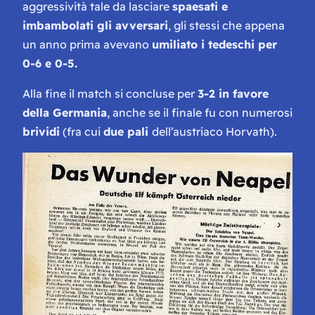
aggressività tale da lasciare
spaesati e
imbambolati gli avversari
, gli stessi che appena
un anno prima avevano
umiliato i tedeschi per
0-6 e 0-5.
Alla fine il match si concluse per
3-2 in favore
della Germania
, anche se il finale fu con numerosi
brividi
(fra cui
due pali
dell’austriaco Horvath).