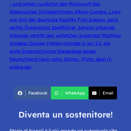
– und sehen zunächst den Münzwurf des
italienischen Schiedsrichters Albino Carraro. Links
von ihm der deutsche Kapitän Fritz Szepan, ganz
rechts Österreichs Spielführer Johann Urbanek.
Urbanek vertritt den verletzten Superstar Matthias
Sindelar. Dessen Fehlen mündet in ein 2:3, die
erste österreichische Niederlage gegen
Deutschland nach zehn Jahren. (Foto: dpa) (t-
online.de)
Facebook
WhatsApp
Email
Diventa un sostenitore!
Storie di Napoli è il più grande ed autorevole sito