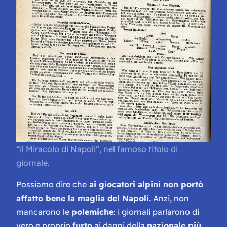
“il Miracolo di Napoli”, nel famoso titolo di
giornale.
Possiamo dire che
ai giocatori alpini non portò
affatto bene la maglia del Napoli.
Anzi, non
mancarono le
polemiche
: i giornali parlarono di
vero e proprio
furto
ai danni della
nazionale più