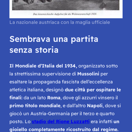
La nazionale austriaca con la maglia ufficiale
Sembrava una partita
senza storia
Il Mondiale d’Italia del 1934,
organizzato sotto
la strettissima supervisione di
Mussolini
per
esaltare la propaganda fascista dell’eccellenza
atletica italiana, designò
due città per ospitare le
finali:
da un lato
Roma
, dove gli azzurri vinsero il
primo titolo mondiale
, e dall’altro
Napoli
, dove si
giocò un Austria-Germania per il terzo e quarto
posto. Lo
stadio del Rione Luzzatti
era infatti
un
gioiello completamente ricostruito dal regime.