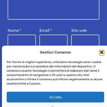
Nome
*
Email
*
Sito web
Gestisci Consenso
Per fornire le migliori esperienze, utilizziamo tecnologie come i cookie
per memorizzare e/o accedere alle informazioni del dispositivo. Il
consenso a queste tecnologie ci permetterà di elaborare dati come il
comportamento di navigazione o ID unici su questo sito. Non
acconsentire o ritirare il consenso può influire negativamente su alcune
caratteristiche e funzioni.
Storie di Napoli è una testata registrata presso il tribunale di
Accetta
Napoli con autorizzazione numero 38 del 25/9/2019.
Tutte le immagini e i contenuti su questo sito sono forniti