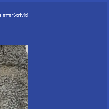
letter
Scrivici