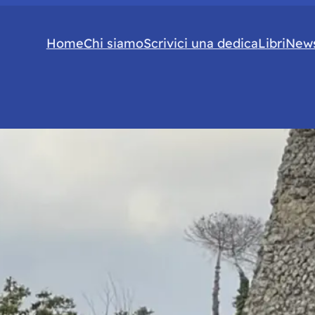
Home
Chi siamo
Scrivici una dedica
Libri
News