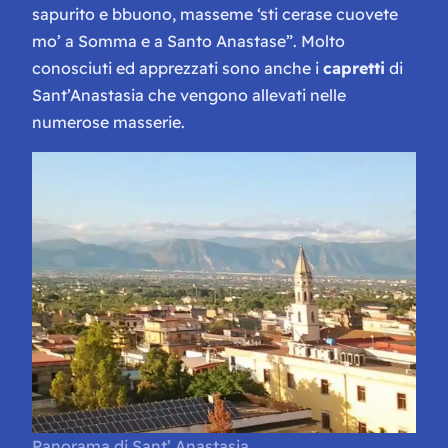
sapurito e bbuono, masseme ‘sti cerase cuovete
mo’ a Somma e a Santo Anastase”.
Molto
conosciuti ed apprezzati sono anche i
capretti
di
Sant’Anastasia che vengono allevati nelle
numerose masserie.
Panorama di Sant’ Anastasia