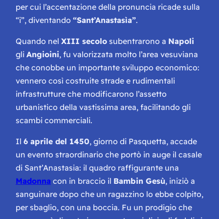
per cui
l’accentazione della pronuncia ricade sulla
“i”, diventando
“Sant’Anastasìa”
.
Quando nel
XIII secolo
subentrarono a
Napoli
gli
Angioini
, fu valorizzata molto l’area vesuviana
che conobbe un importante
sviluppo economico
:
vennero così costruite strade e rudimentali
infrastrutture che modificarono l’assetto
urbanistico della vastissima area, facilitando gli
scambi commerciali.
Il
6 aprile del 1450
, giorno di Pasquetta, accade
un evento straordinario che portò in auge il casale
di Sant’Anastasia: il quadro raffigurante una
Madonna
con in braccio il
Bambin Gesù
, iniziò a
sanguinare dopo che un ragazzino lo ebbe colpito,
per sbaglio, con una boccia. Fu un prodigio che