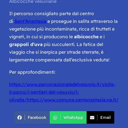
Albicocche vesuviane
Il percorso consigliato parte dal centro
di
Sant’Anastasia
e prosegue in salita attraverso la
vegetazione più incontaminata, ricca di frutteti e
vigneti, in cui si producono le
albicocche
e i
grappoli d’uva
più succulenti. La fatica del
viaggio che si inerpica per strade sterrate, è
largamente compensata dall’esclusiva veduta!
Per approfondimenti:
https://www.parconazionaledelvesuvio.it/visita-
il-parco/i-sentieri-del-vesuvio/l-
olivella/
https://www.comune.santanastasia.na.it/
Facebook
WhatsApp
Email