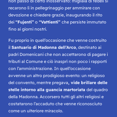
non passò di certo inosservato: migliaia di fedeli si
recarono lì in pellegrinaggio per ammirare con
devozione e chiedere grazie, inaugurando il rito
dei
“Fujenti”
o
“Vattienti”
che persiste immutato
fino ai giorni nostri.
Fu proprio in quell’occasione che venne costruito
il
Santuario di Madonna dell’Arco
, destinato ai
padri Domenicani che non accettarono di pagare i
tributi al Comune e ciò inasprì non poco i rapporti
con l’amministrazione. In quell’occasione
avvenne un altro
prodigioso evento
: un religioso
del convento, mentre pregava
, vide brillare delle
stelle intorno alla guancia martoriata
del quadro
della Madonna. Accorsero tutti gli altri religiosi e
costatarono l’accaduto che venne riconosciuto
come un ulteriore miracolo.