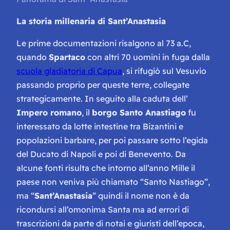
La storia millenaria di Sant’Anastasia
Le prime documentazioni risalgono al 73 a.C,
quando
Spartaco
con altri 70 uomini in fuga dalla
scuola gladiatoria di Capua
, si rifugiò sul Vesuvio
passando proprio per queste terre, collegate
strategicamente. In seguito alla caduta dell’
Impero romano
, il
borgo Santo Anastiago
fu
interessato da lotte intestine tra Bizantini e
popolazioni barbare, per poi passare sotto l’egida
de
l Ducato di Napoli e poi di Benevento
. Da
alcune fonti risulta che intorno all’anno Mille il
paese non veniva più chiamato “Santo Nastiago”,
ma “
Sant’Anastasia
” quindi il nome non è da
ricondursi all’omonima Santa ma ad errori di
trascrizioni da parte di notai e giuristi dell’epoca,