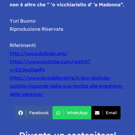
non è altro che
” ‘o vicchiariello d’ ‘a Madonna”.
Yuri Buono
Riproduzione Riservata
Riferimenti:
http://www.dolindo.org/
https://www.youtube.com/watch?
v=I0jJeoOeePs
https://www.lecodellaverita.it/don-dolindo-
ruotolo-risponde-dalla-sua-tomba-alle-preghiere-
delle-persone/
Facebook
WhatsApp
Email