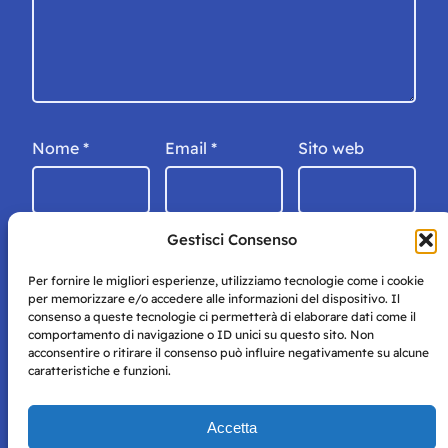
Nome
*
Email
*
Sito web
Gestisci Consenso
Per fornire le migliori esperienze, utilizziamo tecnologie come i cookie
per memorizzare e/o accedere alle informazioni del dispositivo. Il
consenso a queste tecnologie ci permetterà di elaborare dati come il
comportamento di navigazione o ID unici su questo sito. Non
acconsentire o ritirare il consenso può influire negativamente su alcune
caratteristiche e funzioni.
Storie di Napoli è una testata registrata presso il tribunale di
Accetta
Napoli con autorizzazione numero 38 del 25/9/2019.