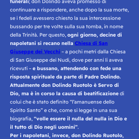
funerali
; don Dolindo aveva promesso di
continuare a rispondere, anche dopo la sua morte,
se i fedeli avessero chiesto la sua intercessione
bussando per tre volte sulla sua tomba, in nome
della Trinità. Per questo,
ogni giorno, decine di
napoletani si recano nella
Chiesa di San
Giuseppe dei Vecchi
– a pochi metri dalla Chiesa
di San Giuseppe dei Nudi, dove per anni li aveva
ricevuti –
e bussano, attendendo con fede una
risposta spirituale da parte di Padre Dolindo.
Attualmente don Dolindo Ruotolo è Servo di
Dio, ma è in corso la causa di beatificazione
di
colui che è stato definito
“l’amanuense dello
Spirito Santo”
e che, come si legge in una sua
biografia,
“volle essere il nulla del nulla in Dio e
il tutto di Dio negli uomini”
.
Per i napoletani, invece, don Dolindo Ruotolo,