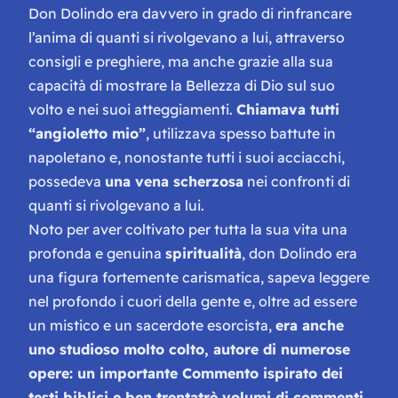
Don Dolindo era davvero in grado di rinfrancare
l’anima di quanti si rivolgevano a lui, attraverso
consigli e preghiere, ma anche grazie alla sua
capacità di mostrare la Bellezza di Dio sul suo
volto e nei suoi atteggiamenti.
Chiamava tutti
“angioletto mio”
, utilizzava spesso battute in
napoletano e, nonostante tutti i suoi acciacchi,
possedeva
una vena scherzosa
nei confronti di
quanti si rivolgevano a lui.
Noto per aver coltivato per tutta la sua vita una
profonda e genuina
spiritualità
, don Dolindo era
una figura fortemente carismatica, sapeva leggere
nel profondo i cuori della gente e, oltre ad essere
un mistico e un sacerdote esorcista,
era anche
uno studioso molto colto, autore di numerose
opere: un importante Commento ispirato dei
testi biblici e ben trentatrè volumi di commenti