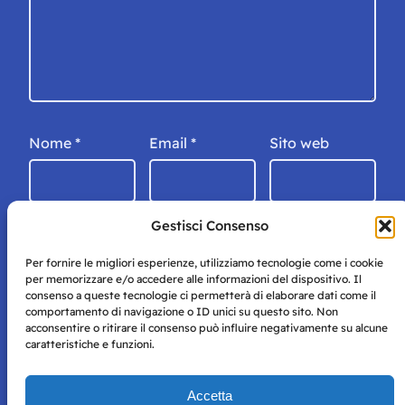
Nome
*
Email
*
Sito web
Gestisci Consenso
Per fornire le migliori esperienze, utilizziamo tecnologie come i cookie
per memorizzare e/o accedere alle informazioni del dispositivo. Il
consenso a queste tecnologie ci permetterà di elaborare dati come il
comportamento di navigazione o ID unici su questo sito. Non
acconsentire o ritirare il consenso può influire negativamente su alcune
caratteristiche e funzioni.
Storie di Napoli è una testata registrata presso il tribunale di
Accetta