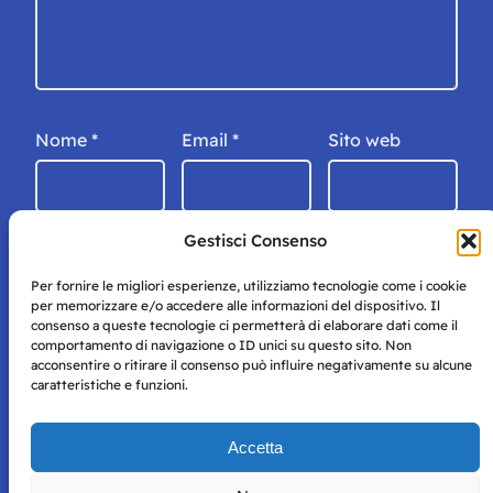
Nome
*
Email
*
Sito web
Gestisci Consenso
Per fornire le migliori esperienze, utilizziamo tecnologie come i cookie
per memorizzare e/o accedere alle informazioni del dispositivo. Il
consenso a queste tecnologie ci permetterà di elaborare dati come il
comportamento di navigazione o ID unici su questo sito. Non
acconsentire o ritirare il consenso può influire negativamente su alcune
caratteristiche e funzioni.
Storie di Napoli è una testata registrata presso il tribunale di
Accetta
Napoli con autorizzazione numero 38 del 25/9/2019.
Tutte le immagini e i contenuti su questo sito sono forniti