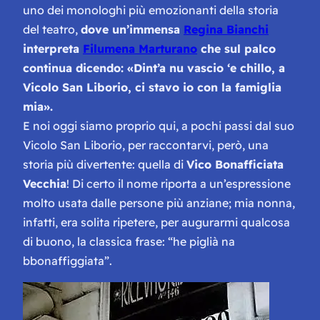
uno dei monologhi più emozionanti della storia
del teatro,
dove un’immensa
Regina Bianchi
interpreta
Filumena Marturano
che sul palco
continua dicendo:
«Dint’a nu vascio ‘e chillo, a
Vicolo San Liborio, ci stavo io con la famiglia
mia».
E noi oggi siamo proprio qui, a pochi passi dal suo
Vicolo San Liborio, per raccontarvi, però, una
storia più divertente: quella di
Vico Bonafficiata
Vecchia
! Di certo il nome riporta a un’espressione
molto usata dalle persone più anziane; mia nonna,
infatti, era solita ripetere, per augurarmi qualcosa
di buono, la classica frase:
“he piglià na
bbonaffiggiata”
.