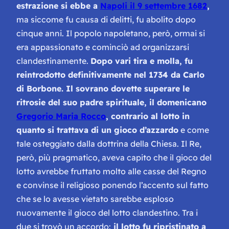
estrazione si ebbe a
Napoli il 9 settembre 1682
,
ma siccome fu causa di delitti, fu abolito dopo
cinque anni. Il popolo napoletano, però, ormai si
era appassionato e cominciò ad organizzarsi
clandestinamente.
Dopo vari tira e molla, fu
reintrodotto definitivamente nel 1734 da Carlo
di Borbone. Il sovrano dovette superare le
ritrosie del suo padre spirituale, il domenicano
Gregorio Maria Rocco
, contrario al lotto in
quanto si trattava di un gioco d’azzardo
e come
tale osteggiato dalla dottrina della Chiesa. Il Re,
però, più pragmatico, aveva capito che il gioco del
lotto avrebbe fruttato molto alle casse del Regno
e convinse il religioso ponendo l’accento sul fatto
che se lo avesse vietato sarebbe esploso
nuovamente il gioco del lotto clandestino. Tra i
due si trovò un accordo:
il lotto fu ripristinato a