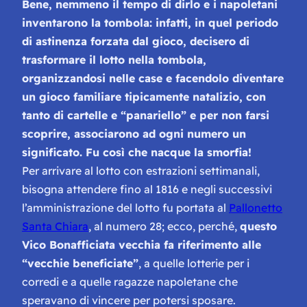
Bene, nemmeno il tempo di dirlo e i napoletani
inventarono la tombola: infatti, in quel periodo
di astinenza forzata dal gioco, decisero di
trasformare il lotto nella tombola,
organizzandosi nelle case e facendolo diventare
un gioco familiare tipicamente natalizio, con
tanto di cartelle e
“panariello”
e per non farsi
scoprire, associarono ad ogni numero un
significato. Fu così che nacque la smorfia!
Per arrivare al lotto con estrazioni settimanali,
bisogna attendere fino al 1816 e negli successivi
l’amministrazione del lotto fu portata al
Pallonetto
Santa Chiara
, al numero 28; ecco, perché,
questo
Vico Bonafficiata vecchia fa riferimento alle
“vecchie beneficiate”
, a quelle lotterie per i
corredi e a quelle ragazze napoletane che
speravano di vincere per potersi sposare.