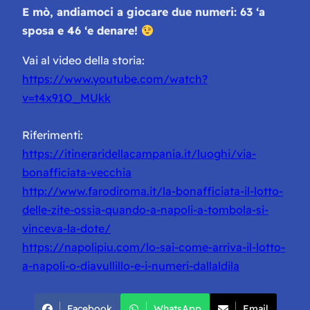
E mò, andiamoci a giocare due numeri: 63 ‘a
sposa e 46 ‘e denare!
Vai al video della storia:
https://www.youtube.com/watch?
v=t4x91O_MUkk
Riferimenti:
https://itineraridellacampania.it/luoghi/via-
bonafficiata-vecchia
http://www.farodiroma.it/la-bonafficiata-il-lotto-
delle-zite-ossia-quando-a-napoli-a-tombola-si-
vinceva-la-dote/
https://napolipiu.com/lo-sai-come-arriva-il-lotto-
a-napoli-o-diavullillo-e-i-numeri-dallaldila
Facebook
WhatsApp
Email