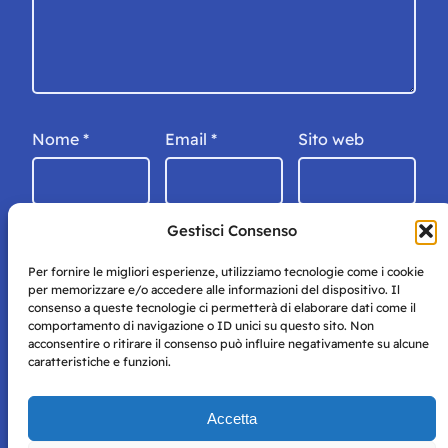
Nome
*
Email
*
Sito web
Gestisci Consenso
Per fornire le migliori esperienze, utilizziamo tecnologie come i cookie
per memorizzare e/o accedere alle informazioni del dispositivo. Il
consenso a queste tecnologie ci permetterà di elaborare dati come il
comportamento di navigazione o ID unici su questo sito. Non
acconsentire o ritirare il consenso può influire negativamente su alcune
caratteristiche e funzioni.
Storie di Napoli è una testata registrata presso il tribunale di
Accetta
Napoli con autorizzazione numero 38 del 25/9/2019.